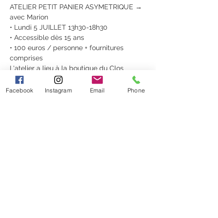
ATELIER PETIT PANIER ASYMETRIQUE → 
avec Marion
• Lundi 5 JUILLET 13h30-18h30
• Accessible dès 15 ans
• 100 euros / personne + fournitures 
comprises
L'atelier a lieu à la boutique du Clos 
Gallice au 20 Rue de la Juiverie à Epernay.
Réservation en boutique ou sur notre site 
Facebook
Instagram
Email
Phone
www.leclosgallice.com
 à la rubrique "ateli
ers"
(Billets non remboursables, échangeables 
sous conditions)
NOUS RENCONTRER
Le Clos Gallice 20, Rue de la Juiverie
51200 EPERNAY
tél.: 09 83 78 56 53
HORAIRES :
Mardi au
Samedi 10h30-19h
& Dimanche 9h30-12h30
Fermé le Lundi
LIENS UTILES