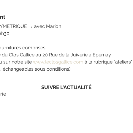
nt
SYMETRIQUE → avec Marion
8h30
fournitures comprises
ue du Clos Gallice au 20 Rue de la Juiverie à Epernay.
 sur notre site 
www.leclosgallice.com
 à la rubrique "ateliers"
s, échangeables sous conditions)
SUIVRE L'ACTUALITÉ
rie