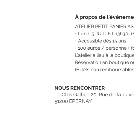
À propos de l'événeme
ATELIER PETIT PANIER A
• Lundi 5 JUILLET 13h30-1
• Accessible dès 15 ans
• 100 euros / personne + 
L'atelier a lieu à la boutiq
Réservation en boutique ou
(Billets non remboursable
NOUS RENCONTRER
Le Clos Gallice 20, Rue de la Juive
51200 EPERNAY
tél.: 09 83 78 56 53
HORAIRES :
Mardi au
Samedi 10h30-19h
& Dimanche 9h30-12h30