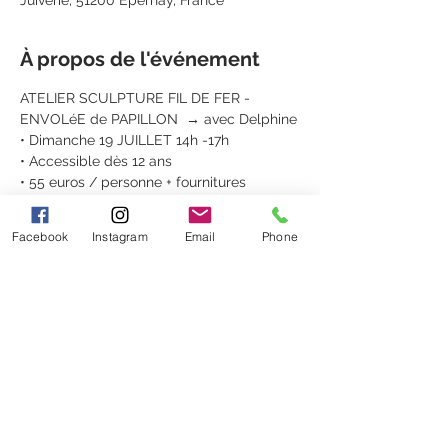
Juiverie, 51200 Épernay, France
À propos de l'événement
ATELIER SCULPTURE FIL DE FER - 
ENVOLéE de PAPILLON  → avec Delphine
• Dimanche 19 JUILLET 14h -17h
• Accessible dès 12 ans
• 55 euros / personne + fournitures 
comprises
L'atelier a lieu à la boutique du Clos 
Facebook
Instagram
Email
Phone
Gallice au 20 Rue de la Juiverie à Epernay.
Réservation en boutique et sur 
https://le-
clos-gallice.sumupstore.com/
(Billets non remboursables, échangeables 
sous conditions)
MEET US
Le Clos Gallice, 20 Rue de la Juiverie
51200 EPERNAY