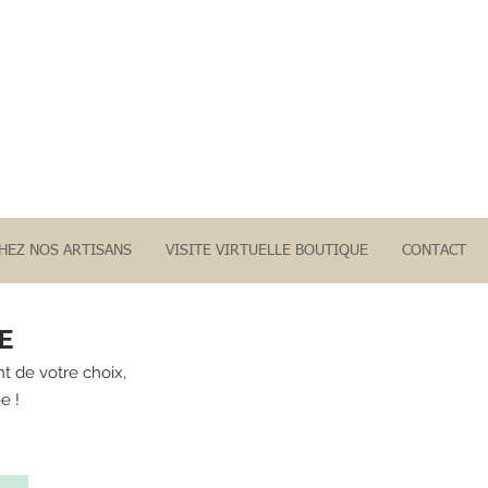
CHEZ NOS ARTISANS
VISITE VIRTUELLE BOUTIQUE
CONTACT
E
nt de votre choix,
ée !