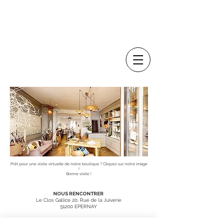
Prêt pour une visite virtuelle de notre boutique ? Cliquez sur notre image
!
Bonne visite !
NOUS RENCONTRER
Le Clos Gallice 20, Rue de la Juiverie
51200 EPERNAY
tél.: 09 83 78 56 53
HORAIRES :