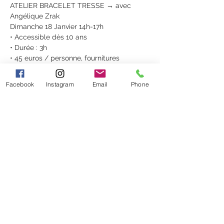
ATELIER BRACELET TRESSE → avec 
Angélique Zrak 
Dimanche 18 Janvier 14h-17h
• Accessible dès 10 ans 
• Durée : 3h 
• 45 euros / personne, fournitures 
comprises 
L'atelier a lieu à la boutique du Clos 
Facebook
Instagram
Email
Phone
Gallice au 20 Rue de la Juiverie à 
Epernay.  
Réservation en boutique ou sur sur 
https://le-clos 
gallice.sumupstore.com/
NOUS RENCONTRER
Le Clos Gallice 20, Rue de la Juiverie
51200 EPERNAY
tél.: 09 83 78 56 53
HORAIRES :
Mardi au
Samedi 10h30-19h
& Dimanche 9h30-12h30
Fermé le Lundi
LIENS UTILES
Mentions légales
Politique de confidentialité
Politique en matière de cookies