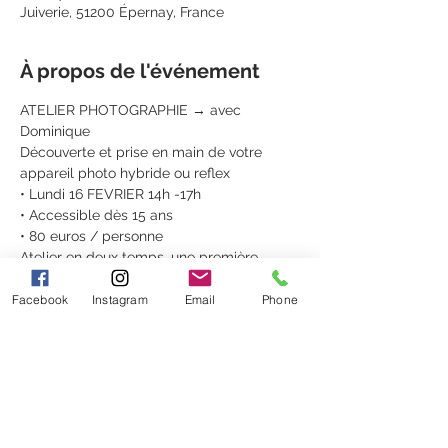
Juiverie, 51200 Épernay, France
À propos de l'événement
ATELIER PHOTOGRAPHIE → avec 
Dominique 
Découverte et prise en main de votre 
appareil photo hybride ou reflex
• Lundi 16 FEVRIER 14h -17h
• Accessible dès 15 ans
• 80 euros / personne 
Atelier en deux temps, une première 
partie théorique puis pratique au cours 
d’une déambulation dans Epernay.
Facebook
Instagram
Email
Phone
L'atelier a lieu à la boutique du Clos 
Gallice au 20 Rue de la Juiverie à Epernay.
Réservation en boutique et sur 
https://le-
clos-gallice.sumupstore.com/
(Billets non remboursables, échangeables 
sous conditions)